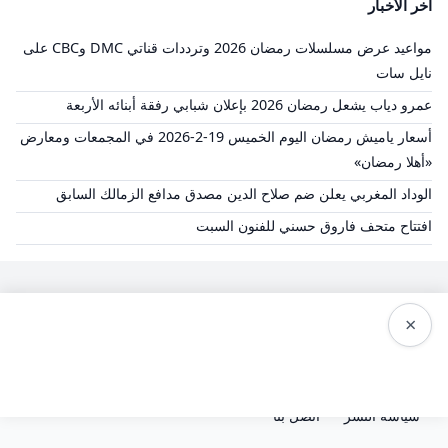
آخر الأخبار
مواعيد عرض مسلسلات رمضان 2026 وترددات قناتي DMC وCBC على
نايل سات
عمرو دياب يشعل رمضان 2026 بإعلان شبابي رفقة أبنائه الأربعة
أسعار ياميش رمضان اليوم الخميس 19-2-2026 في المجمعات ومعارض
«أهلا رمضان»
الوداد المغربي يعلن ضم صلاح الدين مصدق مدافع الزمالك السابق
افتتاح متحف فاروق حسني للفنون السبت
×
الشروط والاحكام
سياسة الخصوصية
من نحن
سياسة النشر
اتصل بنا