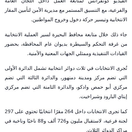
الفيديو كونفرانس لمتابعة العمل داخل اللجان العامة
والفرعية، مع التنسيق المستمر مع مديرية الأمن لتأمين المقار
الانتخابية وتيسير حركة دخول وخروج المواطنين.
جاء ذلك خلال متابعة محافظ البحيرة لسير العملية الانتخابية
من غرفة التحكم والسيطرة بديوان عام المحافظة، بحضور
القيادات التنفيذية وممثلي الجهات المعنية والأمنية.
تُجرى الانتخابات في ثلاث دوائر انتخابية تشمل الدائرة الأولى
التي تضم مركز ومدينة دمنهور، والدائرة الثالثة التي تضم
مركزي أبو حمص وادكو، والدائرة الثامنة التي تضم مركزي
إيتاي البارود وشبراخيت.
كما تجرى الانتخابات داخل 264 مقرًا انتخابيًا تحتوي على 297
لجنة فرعية، لاستقبال مليون و726 ألف و88 ناخبًا وناخبة في
مراكز الدوائر الثلاث.