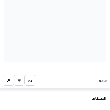
↗
💬
👍
💬
0
•
0
التعليقات