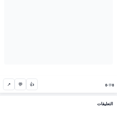
↗
💬
👍
💬
0
•
0
التعليقات