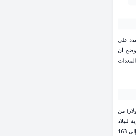
شدد على
وضح أن
المعدات
 العام للدفاع، أي 112 مليار شيكل (35 مليار دولار) من
رية للبلاد
تقارب نصف هذا المبلغ (65 مليار شيكل)، في العام 2025، ارتفعت النفقات العسكرية من 107 مليارات شيكل إلى 163