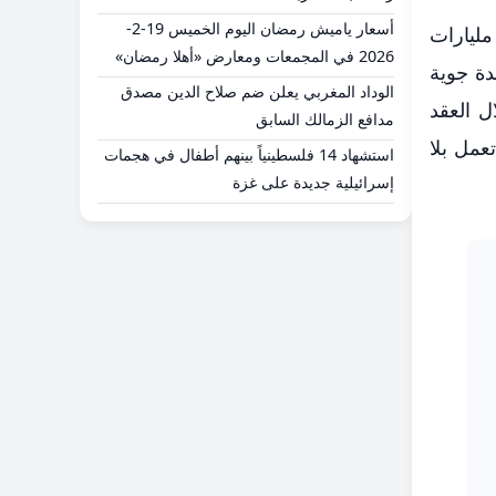
أسعار ياميش رمضان اليوم الخميس 19-2-
س الوزراء الإسرائيلي بنيامين نتنياهو يوم الأربعاء أن بلاده ستستثمر 350 مليار شيكل، ما يعادل 110 مليارات
2026 في المجمعات ومعارض «أهلا رمضان»
دة جوية
الوداد المغربي يعلن ضم صلاح الدين مصدق
ل خلال العقد
مدافع الزمالك السابق
عمل بلا
استشهاد 14 فلسطينياً بينهم أطفال في هجمات
إسرائيلية جديدة على غزة