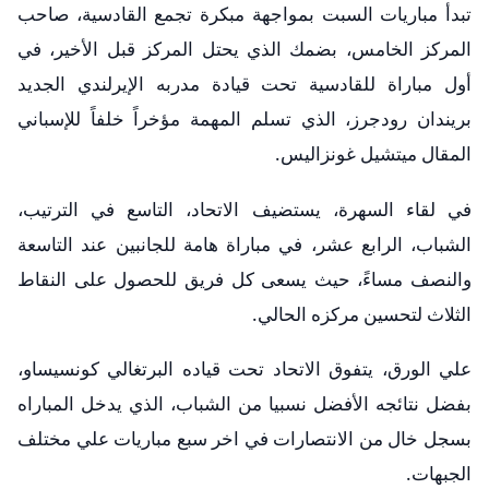
تبدأ مباريات السبت بمواجهة مبكرة تجمع القادسية، صاحب
المركز الخامس، بضمك الذي يحتل المركز قبل الأخير، في
أول مباراة للقادسية تحت قيادة مدربه الإيرلندي الجديد
بريندان رودجرز، الذي تسلم المهمة مؤخراً خلفاً للإسباني
المقال ميتشيل غونزاليس.
في لقاء السهرة، يستضيف الاتحاد، التاسع في الترتيب،
الشباب، الرابع عشر، في مباراة هامة للجانبين عند التاسعة
والنصف مساءً، حيث يسعى كل فريق للحصول على النقاط
الثلاث لتحسين مركزه الحالي.
علي الورق، يتفوق الاتحاد تحت قياده البرتغالي كونسيساو،
بفضل نتائجه الأفضل نسبيا من الشباب، الذي يدخل المباراه
بسجل خال من الانتصارات في اخر سبع مباريات علي مختلف
الجبهات.