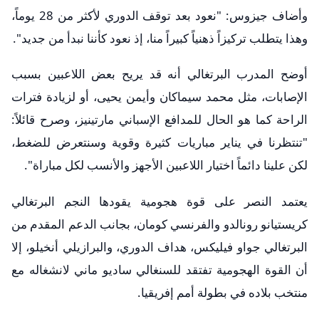
وأضاف جيزوس: "نعود بعد توقف الدوري لأكثر من 28 يوماً،
وهذا يتطلب تركيزاً ذهنياً كبيراً منا، إذ نعود كأننا نبدأ من جديد".
أوضح المدرب البرتغالي أنه قد يريح بعض اللاعبين بسبب
الإصابات، مثل محمد سيماكان وأيمن يحيى، أو لزيادة فترات
الراحة كما هو الحال للمدافع الإسباني مارتينيز، وصرح قائلاً:
"تنتظرنا في يناير مباريات كثيرة وقوية وسنتعرض للضغط،
لكن علينا دائماً اختيار اللاعبين الأجهز والأنسب لكل مباراة".
يعتمد النصر على قوة هجومية يقودها النجم البرتغالي
كريستيانو رونالدو والفرنسي كومان، بجانب الدعم المقدم من
البرتغالي جواو فيليكس، هداف الدوري، والبرازيلي أنخيلو، إلا
أن القوة الهجومية تفتقد للسنغالي ساديو ماني لانشغاله مع
منتخب بلاده في بطولة أمم إفريقيا.