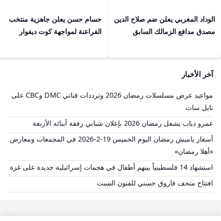
الوداد المغربي يعلن ضم صلاح الدين
حسام حسن يعلن جاهزية منتخب
مصدق مدافع الزمالك السابق
الفراعنة لمواجهة كوت ديفوار
آخر الأخبار
مواعيد عرض مسلسلات رمضان 2026 وترددات قناتي DMC وCBC على
نايل سات
عمرو دياب يشعل رمضان 2026 بإعلان شبابي رفقة أبنائه الأربعة
أسعار ياميش رمضان اليوم الخميس 19-2-2026 في المجمعات ومعارض
«أهلا رمضان»
استشهاد 14 فلسطينياً بينهم أطفال في هجمات إسرائيلية جديدة على غزة
افتتاح متحف فاروق حسني للفنون السبت